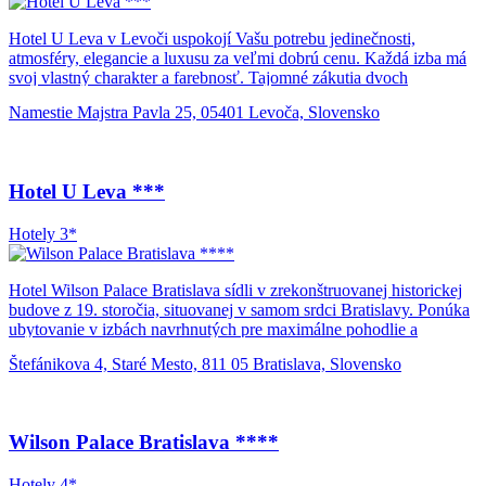
umeleckými kováčskymi doplnkami. Všetky použité materiály sa
vyznačujú vysokou kvalitou, dobrým vkusom a navzájom sa
Hotel U Leva v Levoči uspokojí Vašu potrebu jedinečnosti,
dopĺňajú tak, aby vytvárali harmonické a útulné prostredie. Hotel má
atmosféry, elegancie a luxusu za veľmi dobrú cenu. Každá izba má
k dispozícii aj 1 bezbariérovú 2-lôžkovú izbu.
svoj vlastný charakter a farebnosť. Tajomné zákutia dvoch
zrekonštruovaných historických meštianskych domov, ktorých
Namestie Majstra Pavla 25, 05401 Levoča, Slovensko
najstaršia časť je zo 14. storočia sa výborne dopĺňajú s moderným
pohodlím. Z okien hotela je nádherný výhľad na stredoveké
centrum Levoče s renesančnou radnicou, klietkou hanby a gotickým
kostolom svätého Jakuba v ktorom sa nachádza gotický oltár
Hotel U Leva ***
Majstra Pavla z Levoče, najvyšší na svete.
Hotely 3*
Hotel Wilson Palace Bratislava sídli v zrekonštruovanej historickej
budove z 19. storočia, situovanej v samom srdci Bratislavy. Ponúka
ubytovanie v izbách navrhnutých pre maximálne pohodlie a
jedinečný zážitok, či už pre služobné cesty alebo rekreáciu. Vo
Štefánikova 4, Staré Mesto, 811 05 Bratislava, Slovensko
všetkých priestoroch môžete využívať bezplatné Wi-Fi pripojenie na
internet. Klimatizované izby hotela Wilson Palace majú kávovar,
príslušenstvo na prípravu kávy/čaju, TV s plochou obrazovkou,
trezor na laptop, žehliace potreby, papuče, župany a súkromnú
Wilson Palace Bratislava ****
kúpeľňu. Môžete sa tiež tešiť na každodenne dopĺňaný minibar a
fľašu vína na privítanie. Počas pobytu je vám tiež k dispozícii 24-
Hotely 4*
hodinová recepcia, reštaurácia, bar, služba concierge, úschovňa