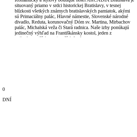
situovaný priamo v srdci historickej Bratislavy, v tesnej
blízkosti všetkých známych bratislavských pamiatok, akými
sú Primaciálny palác, Hlavné námestie, Slovenské národné
divadlo, Reduta, korunovačný Dóm sv. Martina, Mirbachov
palác, Michalská veža či Stará radnica. Naše izby ponúkajú
jedinečný výhľad na Františkánsky kostol, jeden z
najhodnotnejších a najstarších […]
0
DNÍ