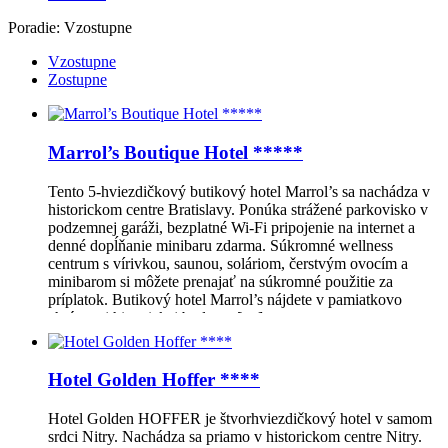
Poradie:
Vzostupne
Vzostupne
Zostupne
Marrol’s Boutique Hotel *****
Tento 5-hviezdičkový butikový hotel Marrol’s sa nachádza v
historickom centre Bratislavy. Ponúka strážené parkovisko v
podzemnej garáži, bezplatné Wi-Fi pripojenie na internet a
denné dopĺňanie minibaru zdarma. Súkromné wellness
centrum s vírivkou, saunou, soláriom, čerstvým ovocím a
minibarom si môžete prenajať na súkromné ​​použitie za
príplatok. Butikový hotel Marrol’s nájdete v pamiatkovo
chránenej historickej budove, […]
Hotel Golden Hoffer ****
Hotel Golden HOFFER je štvorhviezdičkový hotel v samom
srdci Nitry. Nachádza sa priamo v historickom centre Nitry.