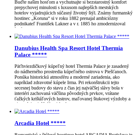
Buďte našim hosťom a vychutnajte si bezstarostný komfort
prepychovej minulosti s luxusom najlepších mestských
hotelov vyjadrujúcich súčasný životný štýl. Známy furmanský
hostinec „Koruna“ si v roku 1882 prenajal ambiciózny
podnikateľ František Lakner a v r. 1885 ho zmodernizoval
[…]
Danubius Health Spa Resort Hotel Thermia
Palace *****
Päťhviezdičkový kúpeľný hotel Thermia Palace je zasadený
do nádherného prostredia kúpeľného ostrova v Piešťanoch.
Ponúka historickú atmosféru a moderné zariadenia, ako
napríklad zdravotné kúpele Irma. Pri rekonštrukcii tejto
secesnej budovy do stavu z čias jej najväčšej slávy bola v
interiéri zachovaná väčšina pôvodných prvkov, vrátane
ťažkých krištáľových lustrov, maľovanej štukovej výzdoby a
okenných tabúľ. Hotel […]
Arcadia Hotel *****
Romantický a štýlový boutique hotel ARCADIA Bratislava je