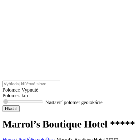
Polomer: Vypnuté
Polomer:
km
Nastaviť polomer geolokácie
Marrol’s Boutique Hotel *****
Home
/
Portfólio položky
/
Marrol’s Boutique Hotel *****