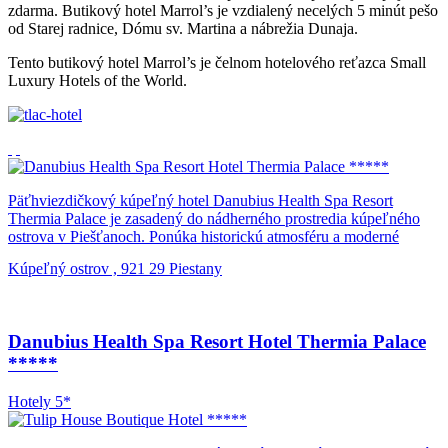
zdarma. Butikový hotel Marrol’s je vzdialený necelých 5 minút pešo
od Starej radnice, Dómu sv. Martina a nábrežia Dunaja.
Tento butikový hotel Marrol’s je čelnom hotelového reťazca Small
Luxury Hotels of the World.
Päťhviezdičkový kúpeľný hotel Danubius Health Spa Resort
Thermia Palace je zasadený do nádherného prostredia kúpeľného
ostrova v Piešťanoch. Ponúka historickú atmosféru a moderné
zariadenia, ako napríklad zdravotné kúpele Irma. Pri rekonštrukcii
Kúpeľný ostrov , 921 29 Piestany
tejto secesnej budovy do stavu z čias jej najväčšej slávy bola v
interiéri zachovaná väčšina pôvodných prvkov, vrátane ťažkých
krištáľových lustrov, maľovanej štukovej výzdoby a okenných
tabúľ. Hotel Danubius Health Spa Resort Thermia Palace má 111
Danubius Health Spa Resort Hotel Thermia Palace
luxusných klimatizovaných izieb, vrátane 15 apartmánov, s
*****
najmodernejším vybavením. Káblové pripojenie na internet máte v
izbách k dispozícii zadarmo. V hoteli môžete navštíviť niekoľko
stravovacích zariadení: reštauráciu Grand, kaviareň Alexander s
Hotely 5*
letnou terasou s výhľadom do parku a American Bar Joker, kde sa
môžete stretnúť s vašimi priateľmi a zahrať si šach, bridge alebo iné