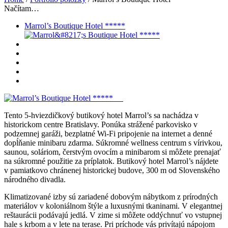
Načítam…
Marrol’s Boutique Hotel *****
Tento 5-hviezdičkový butikový hotel Marrol’s sa nachádza v
historickom centre Bratislavy. Ponúka strážené parkovisko v
podzemnej garáži, bezplatné Wi-Fi pripojenie na internet a denné
dopĺňanie minibaru zdarma. Súkromné wellness centrum s vírivkou,
saunou, soláriom, čerstvým ovocím a minibarom si môžete prenajať
na súkromné ​​použitie za príplatok. Butikový hotel Marrol’s nájdete
v pamiatkovo chránenej historickej budove, 300 m od Slovenského
národného divadla.
Klimatizované izby sú zariadené dobovým nábytkom z prírodných
materiálov v koloniálnom štýle a luxusnými tkaninami. V elegantnej
reštaurácii podávajú jedlá. V zime si môžete oddýchnuť vo vstupnej
hale s krbom a v lete na terase. Pri príchode vás privítajú nápojom