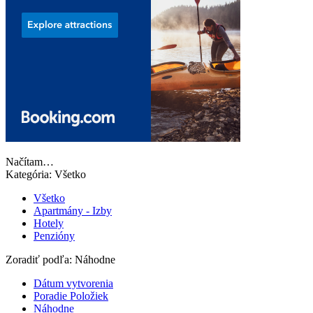
Načítam…
Kategória:
Všetko
Všetko
Apartmány - Izby
Hotely
Penzióny
Zoradiť podľa:
Náhodne
Dátum vytvorenia
Poradie Položiek
Náhodne