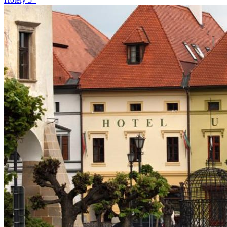
pochádzajúcej z 13.storočia. Vstúpte a odhaľte očarujúci interiér s
arkádovitými chodbami a nádherným vitrážovým stropom
prinášajúcim všetkým našim návštevníkom jedinečnú atmosféru
spojenia histórie s luxusom dnešnej doby. Napriek svojej polohe v
srdci Starého mesta je ľahko dostupný aj autom zo všetkých
hlavných smerov. Parkovanie je zabezpečené v modernej
podzemnej garáži oproti budove hotela.