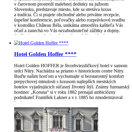
v čarovnom prostredí malebnej dedinky na južnom
Slovensku, predstavuje miesto, kde sa stretáva luxus
a tradícia. Či si prajete obchodné alebo privátne recepcie,
úspešné konferencie, poľovačky alebo rozprávkovú svadbu
v kostolíku Château Béla, unikátna atmosféra kaštieľa Vás
očarí a zanechá vo Vás nezabudnuteľné zážitky a dojmy.
Stačí si len priať ochutnávku vína v štýlovej […]
Hotel Golden Hoffer ****
Hotel Golden HOFFER je štvorhviezdičkový hotel v samom
srdci Nitry. Nachádza sa priamo v historickom centre Nitry.
Buďte našim hosťom a vychutnajte si bezstarostný komfort
prepychovej minulosti s luxusom najlepších mestských
hotelov vyjadrujúcich súčasný životný štýl. Známy furmanský
hostinec „Koruna“ si v roku 1882 prenajal ambiciózny
podnikateľ František Lakner a v r. 1885 ho zmodernizoval
[…]