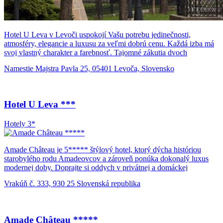
Hotel U Leva v Levoči uspokojí Vašu potrebu jedinečnosti,
atmosféry, elegancie a luxusu za veľmi dobrú cenu. Každá izba má
svoj vlastný charakter a farebnosť. Tajomné zákutia dvoch
zrekonštruovaných historických meštianskych domov, ktorých
Namestie Majstra Pavla 25, 05401 Levoča, Slovensko
najstaršia časť je zo 14. storočia sa výborne dopĺňajú s moderným
pohodlím. Z okien hotela je nádherný výhľad na stredoveké
centrum Levoče s renesančnou radnicou, klietkou hanby a gotickým
kostolom svätého Jakuba v ktorom sa nachádza gotický oltár
Hotel U Leva ***
Majstra Pavla z Levoče, najvyšší na svete.
Hotely 3*
Amade Château je 5***** štýlový hotel, ktorý dýcha históriou
starobylého rodu Amadeovcov a zároveň ponúka dokonalý luxus
modernej doby. Doprajte si oddych v privátnej a domáckej
atmosfére boutique hotela a svoje telo nechajte zrelaxovať v pravých
Vrakúň č. 333, 930 25 Slovenská republika
tureckých kúpeľoch, ktoré sú jeho súčasťou. Hotel má výnimočnú
polohu. Nachádza sa na pokojnom a malebnom Žitnom ostrove a
predsa neďaleko od hlavného mesta Bratislava. Hotel Amade
Château má k dispozícii 30 luxusných izieb, z toho 10
Amade Château *****
individuálnych apartmánov. Každá izba sa vyznačuje originálnym