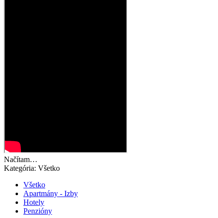
Načítam…
Kategória:
Všetko
Všetko
Apartmány - Izby
Hotely
Penzióny