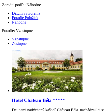
Zoradiť podľa:
Náhodne
Dátum vytvorenia
Poradie Položiek
Náhodne
Poradie:
Vzostupne
Vzostupne
Zostupne
Hotel Chateau Béla *****
Dejinami nadýchaný kaštieľ Château Béla, nachádzajúci sa