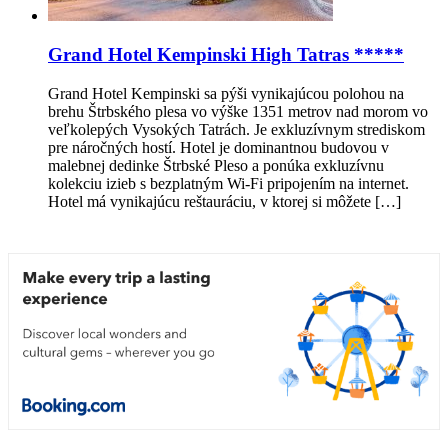
Grand Hotel Kempinski High Tatras *****
Grand Hotel Kempinski sa pýši vynikajúcou polohou na
brehu Štrbského plesa vo výške 1351 metrov nad morom vo
veľkolepých Vysokých Tatrách. Je exkluzívnym strediskom
pre náročných hostí. Hotel je dominantnou budovou v
malebnej dedinke Štrbské Pleso a ponúka exkluzívnu
kolekciu izieb s bezplatným Wi-Fi pripojením na internet.
Hotel má vynikajúcu reštauráciu, v ktorej si môžete […]