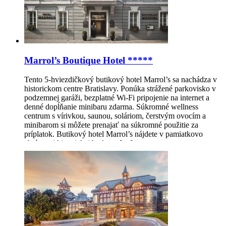
Marrol’s Boutique Hotel *****
Tento 5-hviezdičkový butikový hotel Marrol’s sa nachádza v
historickom centre Bratislavy. Ponúka strážené parkovisko v
podzemnej garáži, bezplatné Wi-Fi pripojenie na internet a
denné dopĺňanie minibaru zdarma. Súkromné wellness
centrum s vírivkou, saunou, soláriom, čerstvým ovocím a
minibarom si môžete prenajať na súkromné ​​použitie za
príplatok. Butikový hotel Marrol’s nájdete v pamiatkovo
chránenej historickej budove, […]