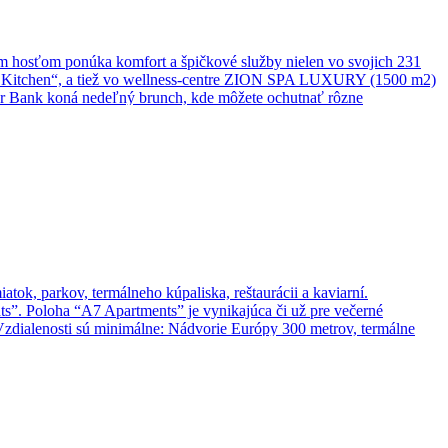
im hosťom ponúka komfort a špičkové služby nielen vo svojich 231
Pure Kitchen“, a tiež vo wellness-centre ZION SPA LUXURY (1500 m2)
iver Bank koná nedeľný brunch, kde môžete ochutnať rôzne
ok, parkov, termálneho kúpaliska, reštaurácii a kaviarní.
s”. Poloha “A7 Apartments” je vynikajúca či už pre večerné
 Vzdialenosti sú minimálne: Nádvorie Európy 300 metrov, termálne
esto. Termálne pramene a príroda Podunajska 🌿♨️ Komárno je známe
e ponúkajú dokonalý relax a regeneráciu. Okolie mesta ukrýva krásy
čný obraz regiónu. Nájdete tu rozsiahle polia, lesíky, piesočnaté aj
 potápanie v Mŕtvom ramene Váhu. Športoví nadšenci si môžu užiť