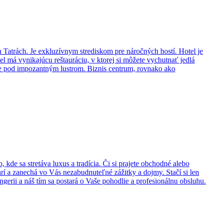
atrách. Je exkluzívnym strediskom pre náročných hostí. Hotel je
 má vynikajúcu reštauráciu, v ktorej si môžete vychutnať jedlá
éne pod impozantným lustrom. Biznis centrum, rovnako ako
ania, zábavy a relaxácie po celý rok.
de sa stretáva luxus a tradícia. Či si prajete obchodné alebo
rí a zanechá vo Vás nezabudnuteľné zážitky a dojmy. Stačí si len
ngerii a náš tím sa postará o Vaše pohodlie a profesionálnu obsluhu.
triednemu, luxusnému štýlu, mimoriadnemu vkusu a materiálom, ktoré