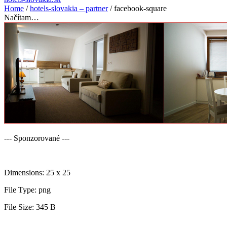
Home
/
hotels-slovakia – partner
/
facebook-square
Načítam…
--- Sponzorované ---
Dimensions:
25 x 25
File Type:
png
File Size:
345 B