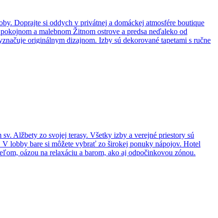
y. Doprajte si oddych v privátnej a domáckej atmosfére boutique
na pokojnom a malebnom Žitnom ostrove a predsa neďaleko od
yznačuje originálnym dizajnom. Izby sú dekorované tapetami s ručne
značujú vysokou kvalitou, dobrým vkusom a navzájom sa dopĺňajú
v. Alžbety zo svojej terasy. Všetky izby a verejné priestory sú
 V lobby bare si môžete vybrať zo širokej ponuky nápojov. Hotel
peľom, oázou na relaxáciu a barom, ako aj odpočinkovou zónou.
evádzkou a moderné konferenčné miestnosti.