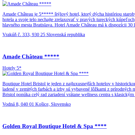
Amade Château je 5***** štýlový hotel, ktorý dýcha históriou star
hotela a svoje telo nechajte zrelaxovať v pravých tureckých kúpeľo
hlavného mesta Bratislava. Hotel Amade Château má k dispozícii 30 
maľovanými motívmi, ručne tkanými prikrývkami na postele a rôzny
Vrakúň č. 333, 930 25 Slovenská republika
tak, aby vytvárali harmonické a útulné prostredie. Hotel má k dispozíc
Amade Château *****
Hotely 5*
Boutique Hotel Bristol je jeden z najluxusnejších hotelov v historick
ladené v zemitých farbách a izby sú vybavené lôžkami z prírodných m
Bristol ponúka celý rad zariadení vrátane wellness centra s klasic
Masáže sú k dispozícii na požiadanie. Využívať môžete bezplatné prip
Vodná 8, 040 01 Košice, Slovensko
Golden Royal Boutique Hotel & Spa ****