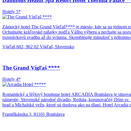
Danubius Health Spa Resort Hotel Thermia Palace *
Hotely 5*
Zámocký hotel The Grand Vígľaš**** je miesto, kde sa na jednom mie
Ochutnajte kráľovské raňajky podľa Vášho výberu a nechajte sa pozv
rozprávkovú svadbu až do svitania. Skombinujte minulosť s prítomnos
čase s Vašou rodinou, priateľmi a známymi do stredovekých čias a 
Vígľaš 602, 962 02 Vígľaš, Slovensko
historický program na nádvorí. Sídlo uhorských kráľov čaká práve n
The Grand Vígľaš ****
Hotely 4*
Romantický a štýlový boutique hotel ARCADIA Bratislava je situovaný
námestie, Slovenské národné divadlo, Reduta, korunovačný Dóm sv. M
hrad a Michalskú vežu, ktoré sú doslova ako na dlani. Hotel Arcadia
dvojpodlažných apartmánoch. Hotel vznikol citlivou rekonštrukciou 
Františkánska 3, 81101 Bratislava
vitrážovým stropom prinášajúcim všetkým našim návštevníkom jedineč
všetkých hlavných smerov. Parkovanie je zabezpečené v modernej pod