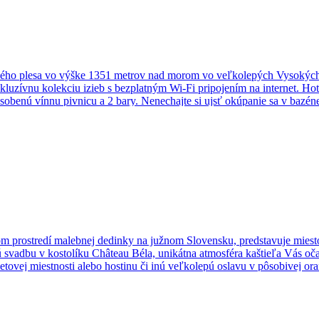
ého plesa vo výške 1351 metrov nad morom vo veľkolepých Vysokých T
zívnu kolekciu izieb s bezplatným Wi-Fi pripojením na internet. Hotel
ásobenú vínnu pivnicu a 2 bary. Nenechajte si ujsť okúpanie sa v baz
d Hotela Kempinski High Tatras. Využite tu najlepšie možnosti športov
prostredí malebnej dedinky na južnom Slovensku, predstavuje miesto, k
 svadbu v kostolíku Château Béla, unikátna atmosféra kaštieľa Vás oča
etovej miestnosti alebo hostinu či inú veľkolepú oslavu v pôsobivej ora
. Priestory hotela, jeho izby a apartmány sú pozoruhodné vďaka prvo