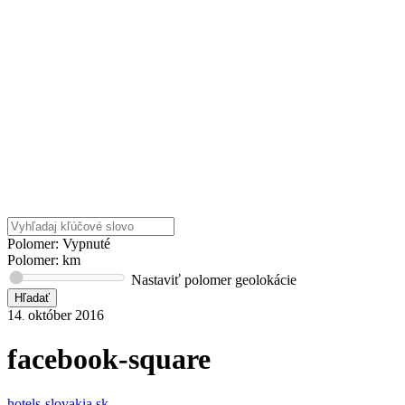
Polomer: Vypnuté
Polomer:
km
Nastaviť polomer geolokácie
14
október
2016
.
facebook-square
hotels-slovakia.sk