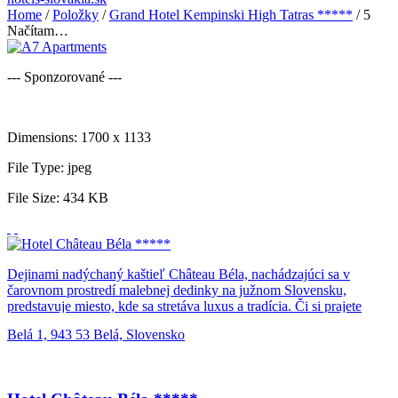
Home
/
Položky
/
Grand Hotel Kempinski High Tatras *****
/
5
Načítam…
--- Sponzorované ---
Dimensions:
1700 x 1133
File Type:
jpeg
File Size:
434 KB
Dejinami nadýchaný kaštieľ Château Béla, nachádzajúci sa v
čarovnom prostredí malebnej dedinky na južnom Slovensku,
predstavuje miesto, kde sa stretáva luxus a tradícia. Či si prajete
obchodné alebo privátne recepcie, úspešné konferencie, poľovačky
Belá 1, 943 53 Belá, Slovensko
alebo rozprávkovú svadbu v kostolíku Château Béla, unikátna
atmosféra kaštieľa Vás očarí a zanechá vo Vás nezabudnuteľné
zážitky a dojmy. Stačí si len priať ochutnávku vína v štýlovej
vinárni, či romantickú večeru v banketovej miestnosti alebo hostinu