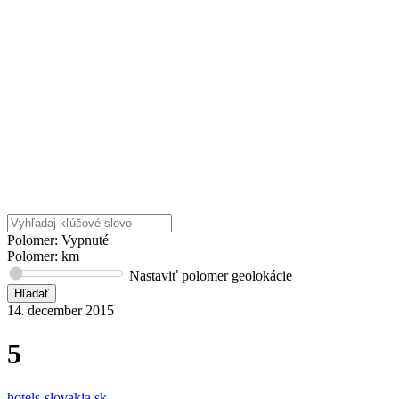
Polomer: Vypnuté
Polomer:
km
Nastaviť polomer geolokácie
14
december
2015
.
5
hotels-slovakia.sk