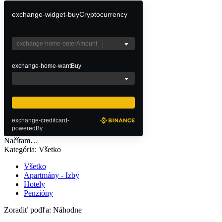
exchange-widget-buyCryptocurrency
exchange-home-wantBuy
exchange-creditcard-
poweredBy
Načítam…
Kategória:
Všetko
Všetko
Apartmány - Izby
Hotely
Penzióny
Zoradiť podľa:
Náhodne