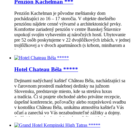
Penzión Kachelman ***
Penzión Kachelman je pôvodne meštiansky dom
pochádzajúci zo 16 – 17 storočia. V objekte dnešného
penziónu nájdete cenné výtvarné a architektonické prvky.
Komfortne zariadený penzión v centre Banskej Štiavnice
uspokojí svojím vybavením aj náročných hostí. Ubytovanie
pre 52 osôb poskytujeme v 22 dvojlôžkových izbách, v jednej
trojlôžkovej a v dvoch apartmánoch (s krbom, minibarom a
[…]
Hotel Chateau Béla *****
Dejinami nadýchaný kaštieľ Château Béla, nachádzajúci sa
v čarovnom prostredí malebnej dedinky na južnom
Slovensku, predstavuje miesto, kde sa stretáva luxus
a tradícia. Či si prajete obchodné alebo privátne recepcie,
úspešné konferencie, poľovačky alebo rozprávkovú svadbu
v kostolíku Château Béla, unikátna atmosféra kaštieľa Vás
očarí a zanechá vo Vás nezabudnuteľné zážitky a dojmy.
Stačí si len priať ochutnávku vína v štýlovej […]