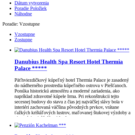
Dátum vytvorenia
Poradie Položiek
Náhodne
Poradie:
Vzostupne
Vzostupne
Zostupne
Danubius Health Spa Resort Hotel Thermia
Palace *****
Päťhviezdičkový kúpeľný hotel Thermia Palace je zasadený
do nádherného prostredia kúpeľného ostrova v Piešťanoch.
Ponúka historickú atmosféru a moderné zariadenia, ako
napríklad zdravotné kúpele Irma. Pri rekonštrukcii tejto
secesnej budovy do stavu z čias jej najväčšej slávy bola v
interiéri zachovaná väčšina pôvodných prvkov, vrátane
ťažkých krištáľových lustrov, maľovanej štukovej výzdoby a
okenných tabúľ. Hotel […]