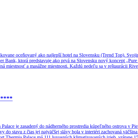
pakovane oceňovaný ako najlepší hotel na Slovensku (Trend Top). Svoj
 River Bank, ktorá predstavuje ako prvá na Slovensku nový koncept „
ačná miestnosť a masážne miestnosti. Každú nedeľu sa v reštaurácii R
vateľky v detskom kútiku.
*****
Palace je zasadený do nádherného prostredia kúpeľného ostrova v Pieš
ovy do stavu z čias jej najväčšej slávy bola v interiéri zachovaná väčš
rt Thermia Palace má 111 luxusných klimatizovaných izieb, vrátane 1