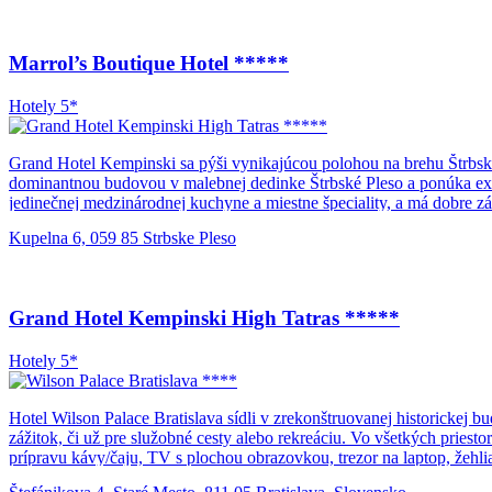
Marrol’s Boutique Hotel *****
Hotely 5*
Grand Hotel Kempinski sa pýši vynikajúcou polohou na brehu Štrbsk
dominantnou budovou v malebnej dedinke Štrbské Pleso a ponúka exklu
jedinečnej medzinárodnej kuchyne a miestne špeciality, a má dobre z
konferenčné a zasadacie zariadenia, dotvárajú komplexnú ponuku Gran
Kupelna 6, 059 85 Strbske Pleso
Grand Hotel Kempinski High Tatras *****
Hotely 5*
Hotel Wilson Palace Bratislava sídli v zrekonštruovanej historickej 
zážitok, či už pre služobné cesty alebo rekreáciu. Vo všetkých priest
prípravu kávy/čaju, TV s plochou obrazovkou, trezor na laptop, žehl
pobytu je vám tiež k dispozícii 24-hodinová recepcia, reštaurácia, ba