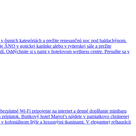
t v ôsmich kategóriách a prežite renesančnú noc pod baldachýnom.
ÁNO v gotickej kaplnke alebo v rytierskej sále a prežite
í. Oddýchnite si s nami v hotelovom wellness centre. Presuňte sa v
ytierov potešíme drobným suvenírom a Vás veľkých čaká zaujímavý
bezplatné Wi-Fi pripojenie na internet a denné dopĺňanie minibaru
 príplatok. Butikový hotel Marrol’s nájdete v pamiatkovo chránenej
 koloniálnom štýle a luxusnými tkaninami. V elegantnej reštaurácii
nút pešo od Starej radnice, Dómu sv. Martina a nábrežia Dunaja.