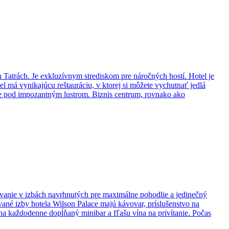
atrách. Je exkluzívnym strediskom pre náročných hostí. Hotel je
 má vynikajúcu reštauráciu, v ktorej si môžete vychutnať jedlá
éne pod impozantným lustrom. Biznis centrum, rovnako ako
ania, zábavy a relaxácie po celý rok.
tovanie v izbách navrhnutých pre maximálne pohodlie a jedinečný
ované izby hotela Wilson Palace majú kávovar, príslušenstvo na
na každodenne dopĺňaný minibar a fľašu vína na privítanie. Počas
 služba. Nájdete tu aj biznis centrum s konferenčnými priestormi a na