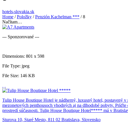
hotels-slovakia.sk
Home
/
Položky
/
Penzión Kachelman ***
/
8
Načítam…
--- Sponzorované ---
Dimensions:
801 x 598
File Type:
jpeg
File Size:
146 KB
Tulip House Boutique Hotel je nádherný, luxusný hotel, postavený v
mezonetových penthousoch vhodných aj na dlhodobé pobyty. Príďte ok
prostredí súčasnosti. Tulip House Boutique Hotel***** má v Bratislav
dostanete peši za pár minút. Hotel sa nachádza v blízkosti dvoch mes
Sturova 10, Staré Mesto, 811 02 Bratislava, Slovensko
Bratislavským hradom. Druhé je „nové mestské centrum“ Eurovea na 
podujatia. Do Slovenského národného divadla je to tiež len pár krok