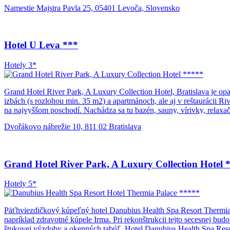
Namestie Majstra Pavla 25, 05401 Levoča, Slovensko
Hotel U Leva ***
Hotely 3*
Grand Hotel River Park, A Luxury Collection Hotel, Bratislava je o
izbách (s rozlohou min. 35 m2) a apartmánoch, ale aj v reštaurácii
na najvyššom poschodí. Nachádza sa tu bazén, sauny, vírivky, relax
medzinárodné špeciality a rodiny s deťmi môžu využiť služby opatro
Dvořákovo nábrežie 10, 811 02 Bratislava
Grand Hotel River Park, A Luxury Collection Hotel 
Hotely 5*
Päťhviezdičkový kúpeľný hotel Danubius Health Spa Resort Thermia 
napríklad zdravotné kúpele Irma. Pri rekonštrukcii tejto secesnej bud
štukovej výzdoby a okenných tabúľ. Hotel Danubius Health Spa Reso