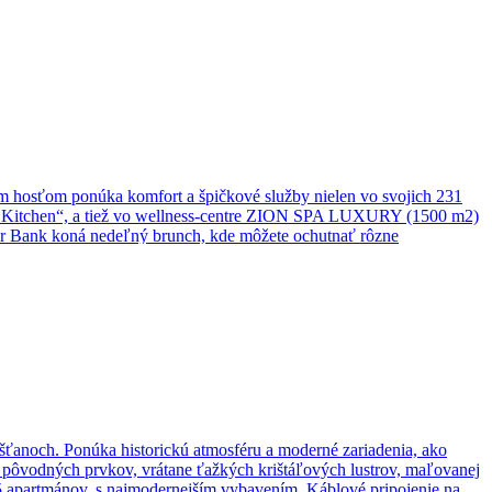
im hosťom ponúka komfort a špičkové služby nielen vo svojich 231
Pure Kitchen“, a tiež vo wellness-centre ZION SPA LUXURY (1500 m2)
iver Bank koná nedeľný brunch, kde môžete ochutnať rôzne
ťanoch. Ponúka historickú atmosféru a moderné zariadenia, ako
ina pôvodných prvkov, vrátane ťažkých krištáľových lustrov, maľovanej
5 apartmánov, s najmodernejším vybavením. Káblové pripojenie na