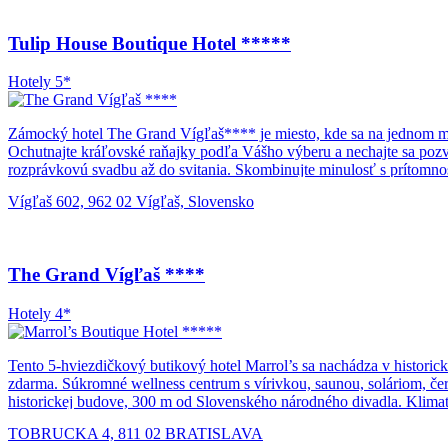
mesta.
Tulip House Boutique Hotel *****
Hotely 5*
Zámocký hotel The Grand Vígľaš**** je miesto, kde sa na jednom mie
Ochutnajte kráľovské raňajky podľa Vášho výberu a nechajte sa pozv
rozprávkovú svadbu až do svitania. Skombinujte minulosť s prítomnos
čase s Vašou rodinou, priateľmi a známymi do stredovekých čias a 
Vígľaš 602, 962 02 Vígľaš, Slovensko
historický program na nádvorí. Sídlo uhorských kráľov čaká práve n
The Grand Vígľaš ****
Hotely 4*
Tento 5-hviezdičkový butikový hotel Marrol’s sa nachádza v historick
zdarma. Súkromné wellness centrum s vírivkou, saunou, soláriom, čer
historickej budove, 300 m od Slovenského národného divadla. Klimat
podávajú jedlá. V zime si môžete oddýchnuť vo vstupnej hale s krbom 
TOBRUCKA 4, 811 02 BRATISLAVA
Tento butikový hotel Marrol’s je členom hotelového reťazca Small Lu