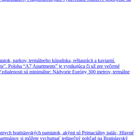
der s letnou terasou s výhľadom do parku a American Bar Joker, kde sa
ok, parkov, termálneho kúpaliska, reštaurácii a kaviarní.
s”. Poloha “A7 Apartments” je vynikajúca či už pre večerné
 Vzdialenosti sú minimálne: Nádvorie Európy 300 metrov, termálne
esto. Termálne pramene a príroda Podunajska 🌿♨️ Komárno je známe
e ponúkajú dokonalý relax a regeneráciu. Okolie mesta ukrýva krásy
čný obraz regiónu. Nájdete tu rozsiahle polia, lesíky, piesočnaté aj
 potápanie v Mŕtvom ramene Váhu. Športoví nadšenci si môžu užiť
námych bratislavských pamiatok, akými sú Primaciálny palác, Hlavné
partmánov si môžete vychutnať jedinečný pohľad na Bratislavský