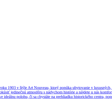
 roku 1903 v štýle Art Nouveau, ktorý ponúka ubytovanie v luxusných
úsiť jedinečnú atmosféru s nádychom histórie a nájdete u nás komfort
e ideálnu polohu, či sa chystáte na prehliadku historického centra, p
tských centier, ktoré sú od seba vzdialené asi 5 minút chôdze prvé je 
nábreží Dunaja s promenádou popri rieke, nákupným centrom a námestí
ov, takže už pár minút po skončení predstavenia môžete relaxovať vo 