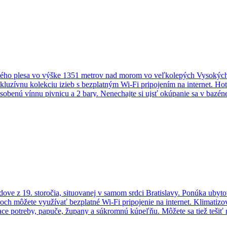
ého plesa vo výške 1351 metrov nad morom vo veľkolepých Vysokých T
zívnu kolekciu izieb s bezplatným Wi-Fi pripojením na internet. Hotel
ásobenú vínnu pivnicu a 2 bary. Nenechajte si ujsť okúpanie sa v baz
d Hotela Kempinski High Tatras. Využite tu najlepšie možnosti športov
budove z 19. storočia, situovanej v samom srdci Bratislavy. Ponúka uby
oroch môžete využívať bezplatné Wi-Fi pripojenie na internet. Klimatiz
iace potreby, papuče, župany a súkromnú kúpeľňu. Môžete sa tiež tešiť 
r, služba concierge, úschovňa batožiny, terasa a každodenná upratovacia