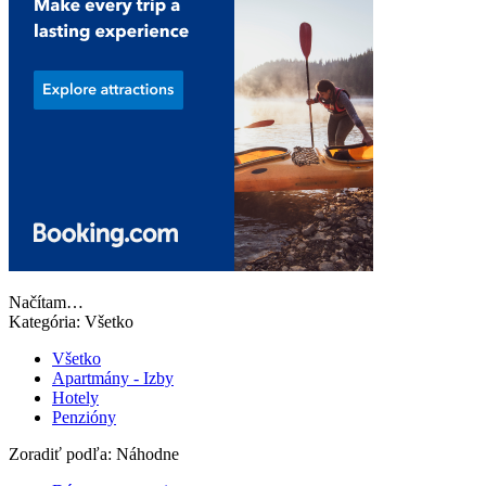
Načítam…
Kategória:
Všetko
Všetko
Apartmány - Izby
Hotely
Penzióny
Zoradiť podľa:
Náhodne