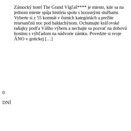
Zámocký hotel The Grand Vígľaš**** je miesto, kde sa na
jednom mieste spája história spolu s luxusnými službami.
Vyberte si z 55 komnát v ôsmich kategóriách a prežite
renesančnú noc pod baldachýnom. Ochutnajte kráľovské
raňajky podľa Vášho výberu a nechajte sa pozvať na dobovú
hostinu s výhľadom na nádvorie zámku. Povedzte si svoje
ÁNO v gotickej […]
0
DNÍ