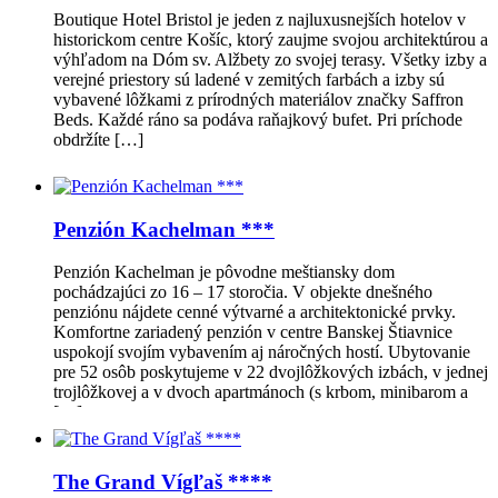
Boutique Hotel Bristol je jeden z najluxusnejších hotelov v
historickom centre Košíc, ktorý zaujme svojou architektúrou a
výhľadom na Dóm sv. Alžbety zo svojej terasy. Všetky izby a
verejné priestory sú ladené v zemitých farbách a izby sú
vybavené lôžkami z prírodných materiálov značky Saffron
Beds. Každé ráno sa podáva raňajkový bufet. Pri príchode
obdržíte […]
Penzión Kachelman ***
Penzión Kachelman je pôvodne meštiansky dom
pochádzajúci zo 16 – 17 storočia. V objekte dnešného
penziónu nájdete cenné výtvarné a architektonické prvky.
Komfortne zariadený penzión v centre Banskej Štiavnice
uspokojí svojím vybavením aj náročných hostí. Ubytovanie
pre 52 osôb poskytujeme v 22 dvojlôžkových izbách, v jednej
trojlôžkovej a v dvoch apartmánoch (s krbom, minibarom a
[…]
The Grand Vígľaš ****