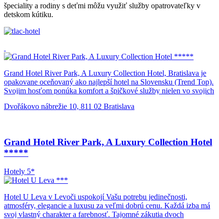
špeciality a rodiny s deťmi môžu využiť služby opatrovateľky v
detskom kútiku.
Grand Hotel River Park, A Luxury Collection Hotel, Bratislava je
opakovane oceňovaný ako najlepší hotel na Slovensku (Trend Top).
Svojim hosťom ponúka komfort a špičkové služby nielen vo svojich
231 izbách (s rozlohou min. 35 m2) a apartmánoch, ale aj v
Dvořákovo nábrežie 10, 811 02 Bratislava
reštaurácii River Bank, ktorá predstavuje ako prvá na Slovensku
nový koncept „Pure Kitchen“, a tiež vo wellness-centre ZION SPA
LUXURY (1500 m2) na najvyššom poschodí. Nachádza sa tu
bazén, sauny, vírivky, relaxačná miestnosť a masážne miestnosti.
Grand Hotel River Park, A Luxury Collection Hotel
Každú nedeľu sa v reštaurácii River Bank koná nedeľný brunch,
*****
kde môžete ochutnať rôzne medzinárodné špeciality a rodiny s
deťmi môžu využiť služby opatrovateľky v detskom kútiku.
Hotely 5*
Hotel U Leva v Levoči uspokojí Vašu potrebu jedinečnosti,
atmosféry, elegancie a luxusu za veľmi dobrú cenu. Každá izba má
svoj vlastný charakter a farebnosť. Tajomné zákutia dvoch